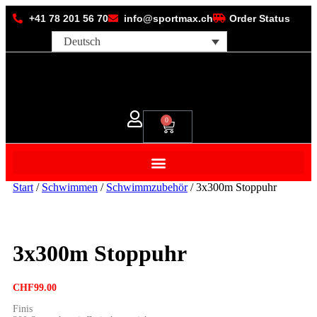
+41 78 201 56 70
info@sportmax.ch
Order Status
Deutsch
0
Start
/
Schwimmen
/
Schwimmzubehör
/ 3x300m Stoppuhr
3x300m Stoppuhr
CHF
99.00
Finis