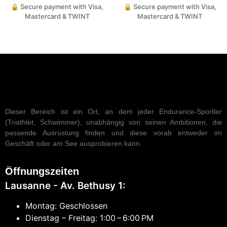
🔒 Secure payment with Visa,
🔒 Secure payment with Visa,
Mastercard & TWINT
Mastercard & TWINT
Dieser Bereich ist ein Ort, an dem jeder Endurance-Sportler
(Triathlet, Schwimmer), unabhängig von seinen Ambitionen, die
passende Ausrüstung finden und diese vorab entweder im
Geschäft oder am See ausprobieren kann.
Öffnungszeiten
Lausanne - Av. Bethusy 1:
Montag: Geschlossen
Dienstag – Freitag: 1:00 – 6:00 PM