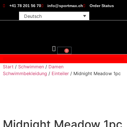
+41 78 201 56 70
info@sportmax.ch
Order Status
Deutsch
0
Start
/
Schwimmen
/
Damen
Schwimmbekleidung
/
Einteiler
/ Midnight Meadow 1pc
Midnight Meadow 1pc