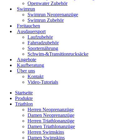
Openwater Zubehör
Swimrun
Swimrun Neoprenanzüge
Swimrun Zubehör
Freitauchen
Ausdauersport
Laufzubehör
Fahrradzubehör
Sporternährung
Schwim-&Transitionrucksäcke
Angebote
Kaufberatung
Über uns
Kontakt
Video-Tutorials
Startseite
Produkte
Triathlon
Herren Neoprenanzüge
Damen Neoprenanzüge
Herren Triathlonanzüge
Damen Triathlonanzüge
Herren Swimskins
Damen Swimskins