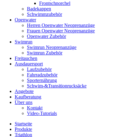
Frontschnorchel
Badekappen
Schwimmzubehör
Openwater
Herren Openwater Neoprenanzüge
Frauen Openwater Neoprenanzüge
Openwater Zubehör
Swimrun
Swimrun Neoprenanzüge
Swimrun Zubehör
Freitauchen
Ausdauersport
Laufzubehör
Fahrradzubehör
Sporternährung
Schwim-&Transitionrucksäcke
Angebote
Kaufberatung
Über uns
Kontakt
Video-Tutorials
Startseite
Produkte
Triathlon