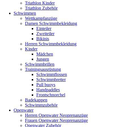
Triathlon Kinder
Triathlon Zubehör
Schwimmen
Wettkampfanzüge
Damen Schwimmbekleidung
Einteiler
Zweiteiler
Bikinis
Herren Schwimmbekleidung
Kinder
Mädchen
Jungen
Schwimmbrillen
Trainingsausrüstung
Schwimmflossen
Schwimmbretter
Pull buoys
Handpaddles
Frontschnorchel
Badekappen
Schwimmzubehör
Openwater
Herren Openwater Neoprenanzüge
Frauen Openwater Neoprenanzüge
Openwater Zubehör