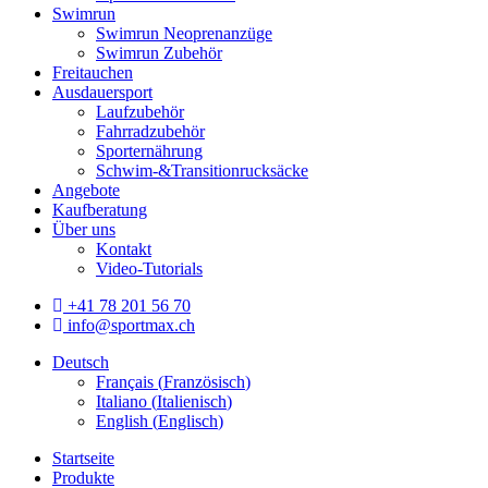
Swimrun
Swimrun Neoprenanzüge
Swimrun Zubehör
Freitauchen
Ausdauersport
Laufzubehör
Fahrradzubehör
Sporternährung
Schwim-&Transitionrucksäcke
Angebote
Kaufberatung
Über uns
Kontakt
Video-Tutorials
+41 78 201 56 70
info@sportmax.ch
Deutsch
Français
(
Französisch
)
Italiano
(
Italienisch
)
English
(
Englisch
)
Startseite
Produkte