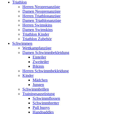
Triathlon
Herren Neoprenanzüge
Damen Neoprenanzüge
Herren Triathlonanzüge
Damen Triathlonanzüge
Herren Swimskins
Damen Swimskins
Triathlon Kinder
Triathlon Zubehör
Schwimmen
Wettkampfanzüge
Damen Schwimmbekleidung
Einteiler
Zweiteiler
Bikinis
Herren Schwimmbekleidung
Kinder
Mädchen
Jungen
Schwimmbrillen
Trainingsausrüstung
Schwimmflossen
Schwimmbretter
Pull buoys
Handpaddles