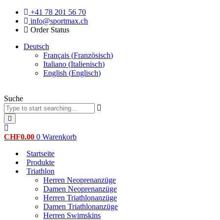
Zum
+41 78 201 56 70
Inhalt
info@sportmax.ch
springen
Order Status
Deutsch
Français
(
Französisch
)
Italiano
(
Italienisch
)
English
(
Englisch
)
Suche
CHF
0.00
0
Warenkorb
Startseite
Produkte
Triathlon
Herren Neoprenanzüge
Damen Neoprenanzüge
Herren Triathlonanzüge
Damen Triathlonanzüge
Herren Swimskins