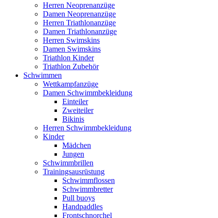
Herren Neoprenanzüge
Damen Neoprenanzüge
Herren Triathlonanzüge
Damen Triathlonanzüge
Herren Swimskins
Damen Swimskins
Triathlon Kinder
Triathlon Zubehör
Schwimmen
Wettkampfanzüge
Damen Schwimmbekleidung
Einteiler
Zweiteiler
Bikinis
Herren Schwimmbekleidung
Kinder
Mädchen
Jungen
Schwimmbrillen
Trainingsausrüstung
Schwimmflossen
Schwimmbretter
Pull buoys
Handpaddles
Frontschnorchel