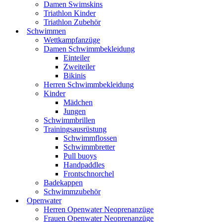
Damen Swimskins
Triathlon Kinder
Triathlon Zubehör
Schwimmen
Wettkampfanzüge
Damen Schwimmbekleidung
Einteiler
Zweiteiler
Bikinis
Herren Schwimmbekleidung
Kinder
Mädchen
Jungen
Schwimmbrillen
Trainingsausrüstung
Schwimmflossen
Schwimmbretter
Pull buoys
Handpaddles
Frontschnorchel
Badekappen
Schwimmzubehör
Openwater
Herren Openwater Neoprenanzüge
Frauen Openwater Neoprenanzüge