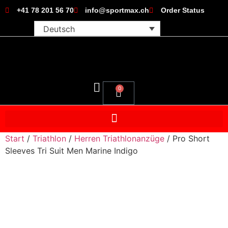
+41 78 201 56 70
info@sportmax.ch
Order Status
Deutsch
0
Start
/
Triathlon
/
Herren Triathlonanzüge
/ Pro Short
Sleeves Tri Suit Men Marine Indigo