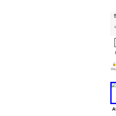
🔒
Vis
A