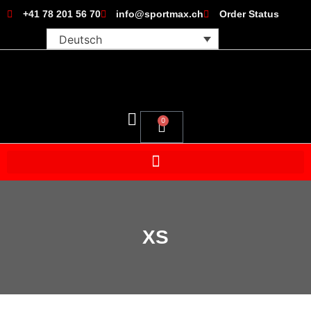
+41 78 201 56 70
info@sportmax.ch
Order Status
Deutsch
0
XS