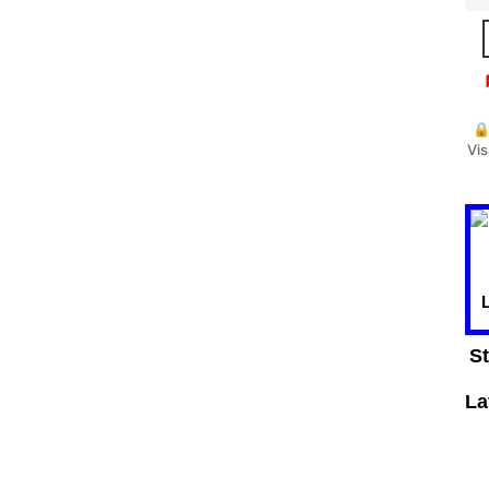
🔒
Vis
St
La