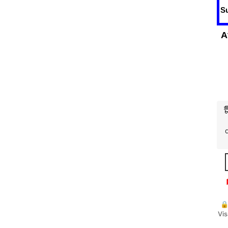
A
🔒
Vis