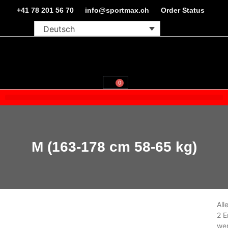
+41 78 201 56 70
info@sportmax.ch
Order Status
Deutsch
0
M (163-178 cm 58-65 kg)
All
2 E
we