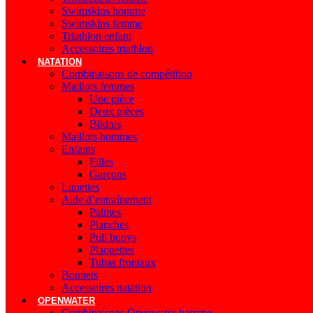
Swimskins homme
Swimskins femme
Triathlon enfant
Accessoires triathlon
NATATION
Combinaisons de compétition
Maillots femmes
Une pièce
Deux pièces
Bikinis
Maillots hommes
Enfants
Filles
Garçons
Lunettes
Aide d’entraînement
Palmes
Planches
Pull buoys
Plaquettes
Tubas frontaux
Bonnets
Accessoires natation
OPENWATER
Combinaisons Openwater homme