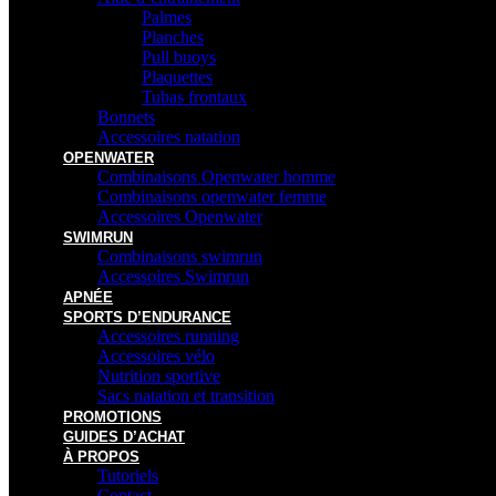
Palmes
Planches
Pull buoys
Plaquettes
Tubas frontaux
Bonnets
Accessoires natation
OPENWATER
Combinaisons Openwater homme
Combinaisons openwater femme
Accessoires Openwater
SWIMRUN
Combinaisons swimrun
Accessoires Swimrun
APNÉE
SPORTS D’ENDURANCE
Accessoires running
Accessoires vélo
Nutrition sportive
Sacs natation et transition
PROMOTIONS
GUIDES D’ACHAT
À PROPOS
Tutoriels
Contact