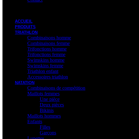
ACCUEIL
PRODUITS
TRIATHLON
Combinaisons homme
Combinaisons femme
Trifonctions homme
Trifonctions femme
Swimskins homme
Swimskins femme
Triathlon enfant
Accessoires triathlon
NATATION
Combinaisons de compétition
Maillots femmes
Une pièce
Deux pièces
Bikinis
Maillots hommes
Enfants
Filles
Garçons
Lunettes