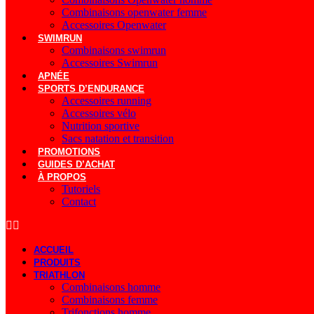
Combinaisons openwater femme
Accessoires Openwater
SWIMRUN
Combinaisons swimrun
Accessoires Swimrun
APNÉE
SPORTS D’ENDURANCE
Accessoires running
Accessoires vélo
Nutrition sportive
Sacs natation et transition
PROMOTIONS
GUIDES D’ACHAT
À PROPOS
Tutoriels
Contact
ACCUEIL
PRODUITS
TRIATHLON
Combinaisons homme
Combinaisons femme
Trifonctions homme