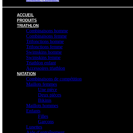
ACCUEIL
PRODUITS
TRIATHLON
Combinaisons homme
Combinaisons femme
Trifonctions homme
Trifonctions femme
Swimskins homme
Swimskins femme
Triathlon enfant
Accessoires triathlon
NATATION
Combinaisons de compétition
Maillots femmes
Une pièce
Deux pièces
Bikinis
Maillots hommes
Enfants
Filles
Garçons
Lunettes
Aide d’entraînement