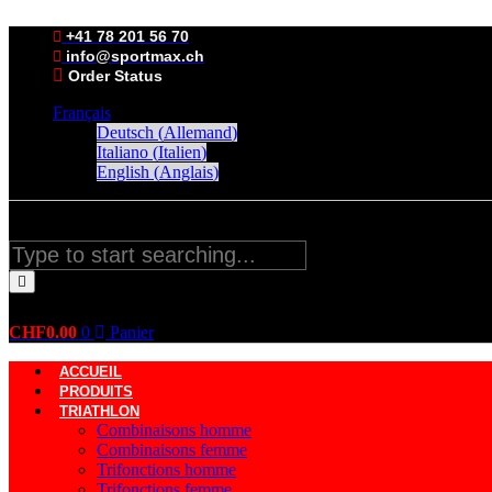
Aller
au
+41 78 201 56 70
contenu
info@sportmax.ch
Order Status
Français
Deutsch
(
Allemand
)
Italiano
(
Italien
)
English
(
Anglais
)
Rechercher
CHF
0.00
0
Panier
ACCUEIL
PRODUITS
TRIATHLON
Combinaisons homme
Combinaisons femme
Trifonctions homme
Trifonctions femme