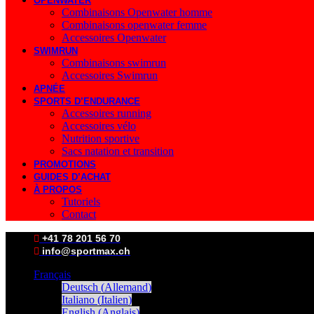
OPENWATER
Combinaisons Openwater homme
Combinaisons openwater femme
Accessoires Openwater
SWIMRUN
Combinaisons swimrun
Accessoires Swimrun
APNÉE
SPORTS D’ENDURANCE
Accessoires running
Accessoires vélo
Nutrition sportive
Sacs natation et transition
PROMOTIONS
GUIDES D’ACHAT
À PROPOS
Tutoriels
Contact
+41 78 201 56 70
info@sportmax.ch
Français
Deutsch
(
Allemand
)
Italiano
(
Italien
)
English
(
Anglais
)