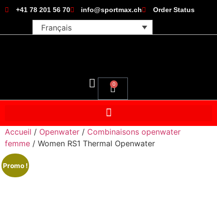
+41 78 201 56 70
info@sportmax.ch
Order Status
Français
0
Accueil
/
Openwater
/
Combinaisons openwater
femme
/ Women RS1 Thermal Openwater
Promo !