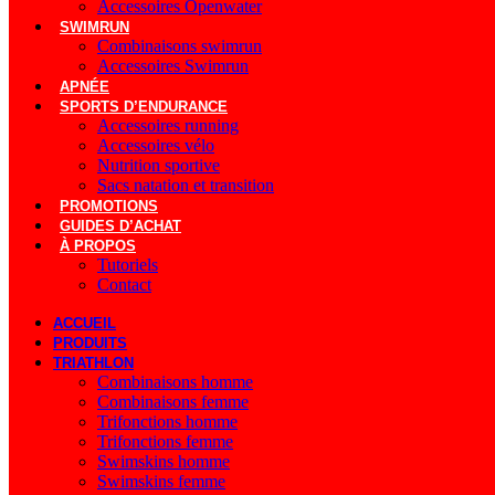
Accessoires Openwater
SWIMRUN
Combinaisons swimrun
Accessoires Swimrun
APNÉE
SPORTS D’ENDURANCE
Accessoires running
Accessoires vélo
Nutrition sportive
Sacs natation et transition
PROMOTIONS
GUIDES D’ACHAT
À PROPOS
Tutoriels
Contact
ACCUEIL
PRODUITS
TRIATHLON
Combinaisons homme
Combinaisons femme
Trifonctions homme
Trifonctions femme
Swimskins homme
Swimskins femme