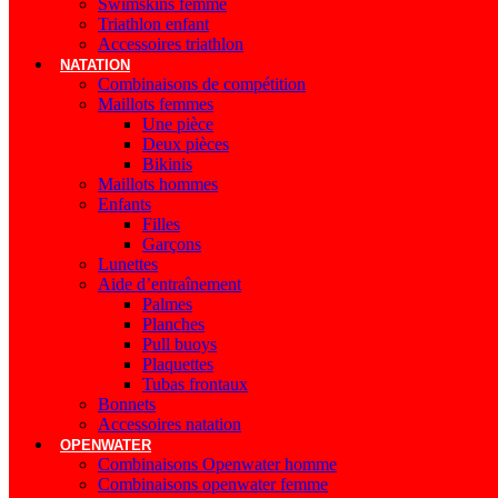
Swimskins femme
Triathlon enfant
Accessoires triathlon
NATATION
Combinaisons de compétition
Maillots femmes
Une pièce
Deux pièces
Bikinis
Maillots hommes
Enfants
Filles
Garçons
Lunettes
Aide d’entraînement
Palmes
Planches
Pull buoys
Plaquettes
Tubas frontaux
Bonnets
Accessoires natation
OPENWATER
Combinaisons Openwater homme
Combinaisons openwater femme