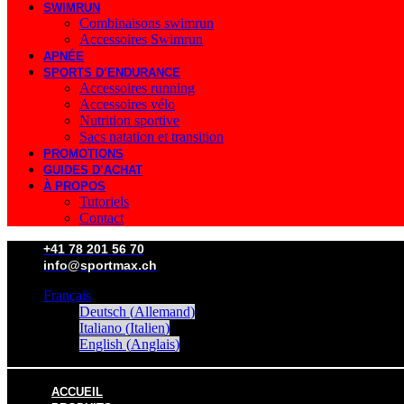
SWIMRUN
Combinaisons swimrun
Accessoires Swimrun
APNÉE
SPORTS D’ENDURANCE
Accessoires running
Accessoires vélo
Nutrition sportive
Sacs natation et transition
PROMOTIONS
GUIDES D’ACHAT
À PROPOS
Tutoriels
Contact
+41 78 201 56 70
info@sportmax.ch
Français
Deutsch
(
Allemand
)
Italiano
(
Italien
)
English
(
Anglais
)
ACCUEIL