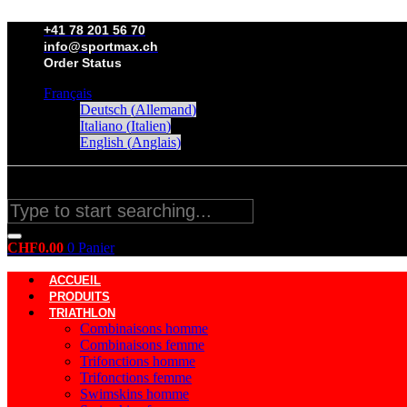
Aller
au
+41 78 201 56 70
contenu
info@sportmax.ch
Order Status
Français
Deutsch
(
Allemand
)
Italiano
(
Italien
)
English
(
Anglais
)
Rechercher
CHF
0.00
0
Panier
ACCUEIL
PRODUITS
TRIATHLON
Combinaisons homme
Combinaisons femme
Trifonctions homme
Trifonctions femme
Swimskins homme