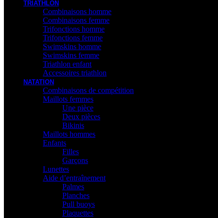
TRIATHLON
Combinaisons homme
Combinaisons femme
Trifonctions homme
Trifonctions femme
Swimskins homme
Swimskins femme
Triathlon enfant
Accessoires triathlon
NATATION
Combinaisons de compétition
Maillots femmes
Une pièce
Deux pièces
Bikinis
Maillots hommes
Enfants
Filles
Garçons
Lunettes
Aide d’entraînement
Palmes
Planches
Pull buoys
Plaquettes