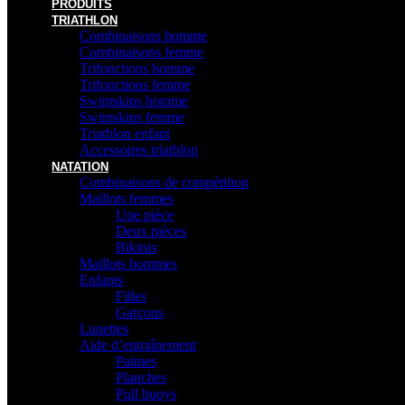
PRODUITS
TRIATHLON
Combinaisons homme
Combinaisons femme
Trifonctions homme
Trifonctions femme
Swimskins homme
Swimskins femme
Triathlon enfant
Accessoires triathlon
NATATION
Combinaisons de compétition
Maillots femmes
Une pièce
Deux pièces
Bikinis
Maillots hommes
Enfants
Filles
Garçons
Lunettes
Aide d’entraînement
Palmes
Planches
Pull buoys