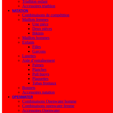
Triathlon enfant
Accessoires triathlon
NATATION
Combinaisons de compétition
Maillots femmes
Une pièce
Deux pièces
Bikinis
Maillots hommes
Enfants
Filles
Garçons
Lunettes
Aide d’entraînement
Palmes
Planches
Pull buoys
Plaquettes
Tubas frontaux
Bonnets
Accessoires natation
OPENWATER
Combinaisons Openwater homme
Combinaisons openwater femme
Accessoires Openwater