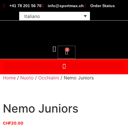
+41 78 201 56 70
info@sportmax.ch
Order Status
Italiano
0
Home
/
Nuoto
/
Occhialini
/ Nemo Juniors
Nemo Juniors
CHF
20.00