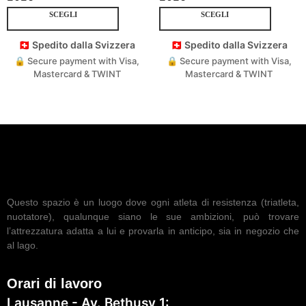
SCEGLI
SCEGLI
🇨🇭 Spedito dalla Svizzera
🇨🇭 Spedito dalla Svizzera
🔒 Secure payment with Visa,
🔒 Secure payment with Visa,
Mastercard & TWINT
Mastercard & TWINT
Questo spazio è un luogo dove ogni atleta di resistenza (triatleta,
nuotatore), qualunque siano le sue ambizioni, può trovare
l’attrezzatura adatta a lui e provarla in anticipo, sia in negozio che
al lago.
Orari di lavoro
Lausanne - Av. Bethusy 1: